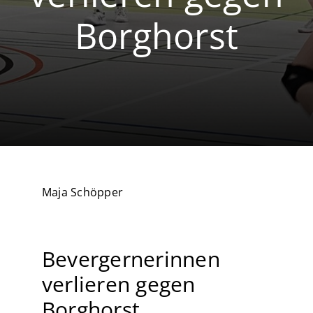
Borghorst
Volleyball
Breitensport
Maja Schöpper
Bevergernerinnen
verlieren gegen
Borghorst