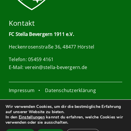
Kontakt
FC Stella Bevergern 1911 e.V.
Heckenrosenstraße 36, 48477 Hörstel
Telefon: 05459 4161
E-Mail:
verein@stella-bevergern.de
Impressum
•
Datenschutzerklärung
Wir verwenden Cookies, um dir die bestmögliche Erfahrung
auf unserer Website zu bieten.
In den
Einstellungen
kannst du erfahren, welche Cookies wir
Webdesign: Anna Dudy
verwenden oder sie ausschalten.