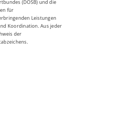
rtbundes (DOSB) und die
en für
u erbringenden Leistungen
 und Koordination
. Aus jeder
hweis der
tabzeichens.