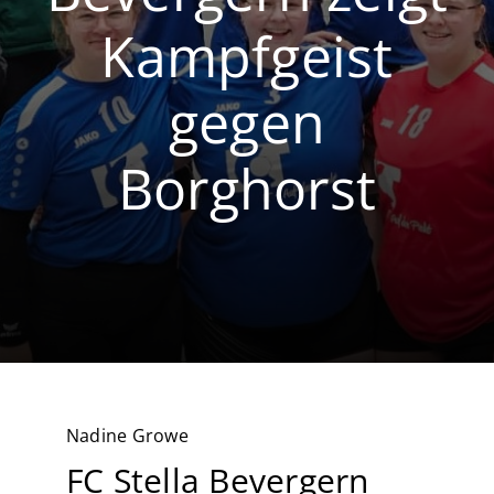
Kampfgeist
Volleyball
Breitensport
gegen
Borghorst
Nadine Growe
FC Stella Bevergern