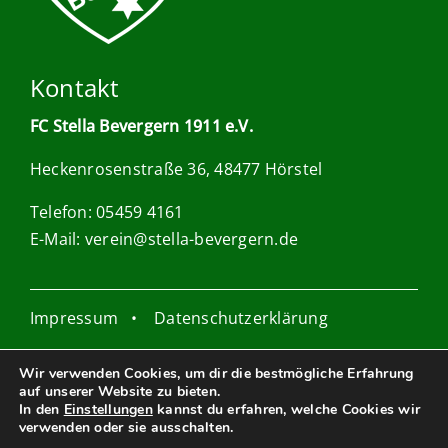
Kontakt
FC Stella Bevergern 1911 e.V.
Heckenrosenstraße 36, 48477 Hörstel
Telefon: 05459 4161
E-Mail:
verein@stella-bevergern.de
Impressum
•
Datenschutzerklärung
Wir verwenden Cookies, um dir die bestmögliche Erfahrung
auf unserer Website zu bieten.
In den
Einstellungen
kannst du erfahren, welche Cookies wir
Webdesign: Anna Dudy
verwenden oder sie ausschalten.