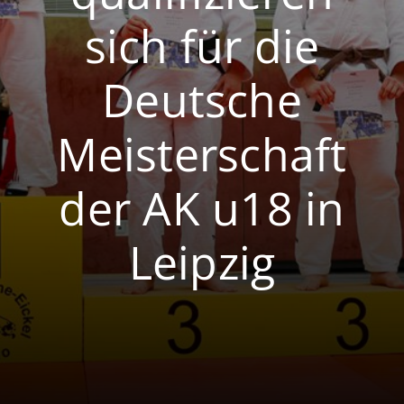
sich für die
Volleyball
Breitensport
Deutsche
Meisterschaft
der AK u18 in
Leipzig